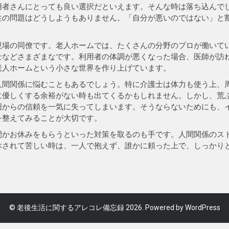
用者さんにとっても良い選択だといえます。そんな時は落ち込んで
性の問題はどうしようもありません。「自分が悪いのではない」と
現場の同僚です。老人ホームでは、たくさんの分野のプロが働いて
士などさまざまなです。利用者の体調が悪くなった場合、医師が訪
老人ホームという小さな世界を作り上げています。
人間関係に悩むこともあるでしょう。特に介護士は体力も使う上、
に優しくする余裕がない時も出てくるかもしれません。しかし、荒
囲からの信頼を一気に失ってしまいます。そうならないためにも、
を整えてみることが大切です。
間かお休みをもらうといった対策を取るのも手です。人間関係のス
ぶされて苦しい時は、一人で抱えず、誰かに頼った上で、しっかり
©
老後生活に関するアレコレ備忘録
2026. Powered by WordPress