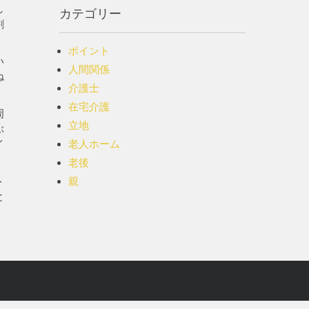
し
カテゴリー
割
ポイント
い
人間関係
ね
介護士
在宅介護
周
立地
ぶ
イ
老人ホーム
老後
ト
親
と